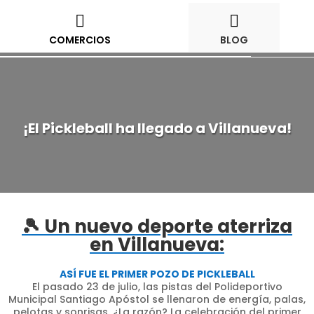









COMERCIOS
BLOG
¡El Pickleball ha llegado a Villanueva!
🎾 Un nuevo deporte aterriza
en Villanueva:
ASÍ FUE EL PRIMER POZO DE PICKLEBALL
El pasado 23 de julio, las pistas del Polideportivo
Municipal Santiago Apóstol se llenaron de energía, palas,
pelotas y sonrisas. ¿La razón? La celebración del primer