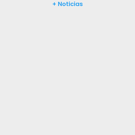
+ Noticias
La primavera llena Villanueva de la Cañada
de flores silvestres. Descubre en esta
selección su belleza, curiosidades y valor
natural.