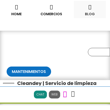










HOME
COMERCIOS
BLOG
MANTENIMIENTOS
Cleandey | Servicio de limpieza
CHAT
WEB