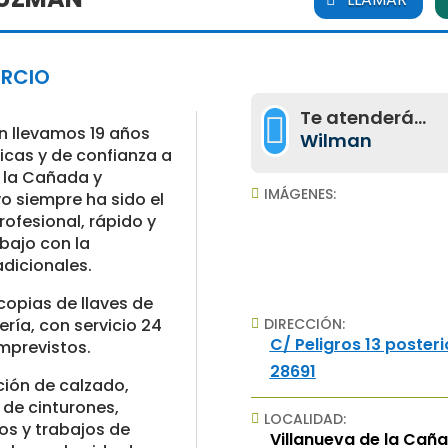
ERCIO
Te atenderá...

n llevamos 19 años
Wilman
icas y de confianza a
e la Cañada y
IMÁGENES:

o siempre ha sido el
rofesional, rápido y
bajo con la
adicionales.
opias de llaves de
ría, con servicio 24
DIRECCIÓN:

C/ Peligros 13 posteri
mprevistos.
28691
ión de calzado,
n de cinturones,
LOCALIDAD:

os y trabajos de
Villanueva de la Cañ