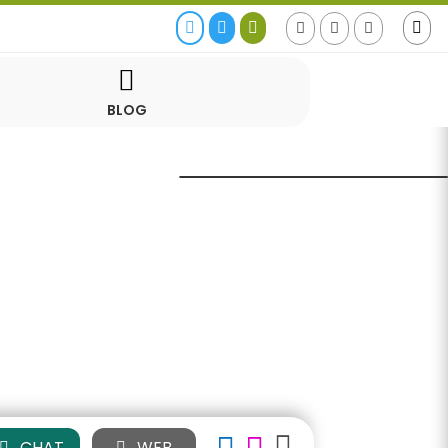








BLOG
CHAT
WEB