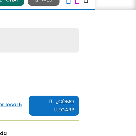
¿CÓMO
or local 5
LLEGAR?
ada