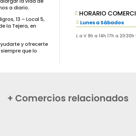
alargar la vida de
os a diario.
HORARIO COMERCI

gros, 13 – Local 5,
Lunes a Sábados

e la Tejera, en
L a V 9h a 14h 17h a 20:30h
udarte y ofrecerte
 siempre que lo
+ Comercios relacionados
Tintorería Prestiggio
VERÓNICA