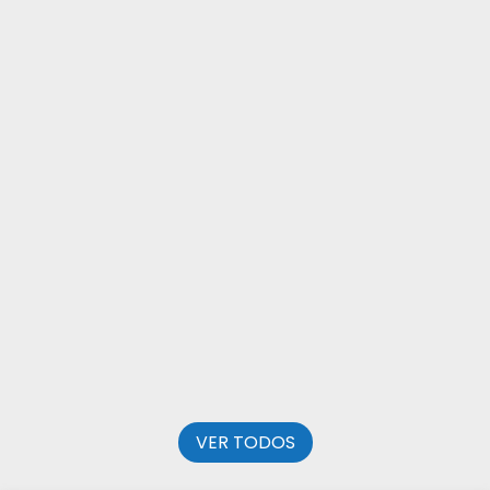
WILMAN
VER COMERCIO
MANTENIMIENTOS
Cerrajería 24h | La Clé de Paris
ABEL GIJÓN
VER COMERCIO
MANTENIMIENTOS
Cleandey | Servicio de limpieza
EQUIPO CLEANDEY
VER COMERCIO
VER TODOS