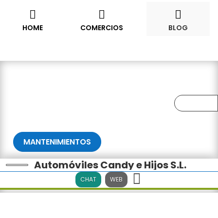










HOME
COMERCIOS
BLOG
MANTENIMIENTOS
Automóviles Candy e Hijos S.L.
CHAT
WEB