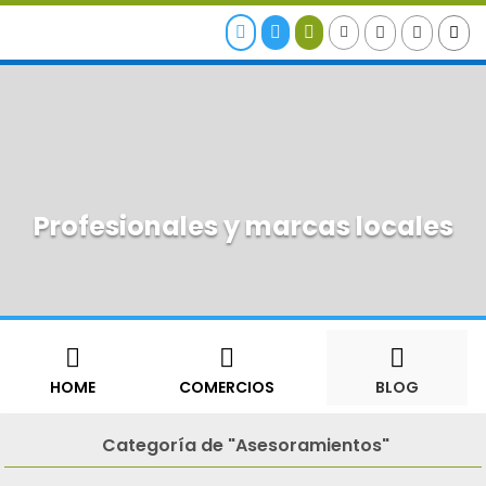







Profesionales y marcas locales



HOME
COMERCIOS
BLOG
Categoría de "Asesoramientos"