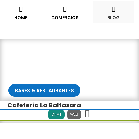










HOME
COMERCIOS
BLOG
BARES & RESTAURANTES
Cafetería La Baltasara
CHAT
WEB