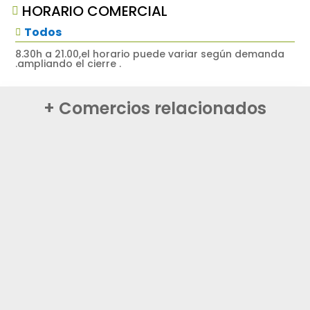
HORARIO COMERCIAL

Todos

8.30h a 21.00,el horario puede variar según demanda
.ampliando el cierre .
+ Comercios relacionados
BARES & RESTAURANTES
After Work
ÁLEX
VER COMERCIO
BARES & RESTAURANTES
Cervecería Marisquería Costimar
ÁNGEL
VER COMERCIO