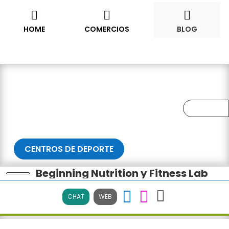










HOME
COMERCIOS
BLOG
CENTROS DE DEPORTE
Beginning Nutrition y Fitness Lab
CHAT
WEB