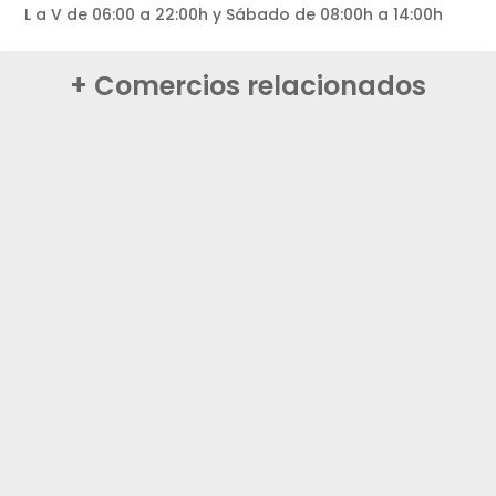
L a V de 06:00 a 22:00h y Sábado de 08:00h a 14:00h
+ Comercios relacionados
CENTROS DE DEPORTE
Centro Ecuestre Green Bay
YOLANDA
VER COMERCIO
CENTROS DE DEPORTE
Kiusao Kung Fu Madrid
ELÍAS Y GUILLERMO
VER COMERCIO
CENTROS DE DEPORTE
Centro de Baile Sígueme