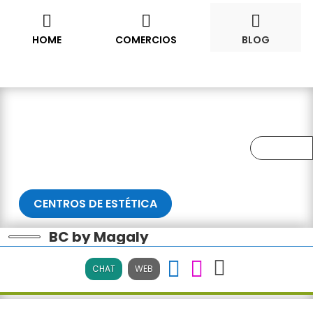










HOME
COMERCIOS
BLOG
CENTROS DE ESTÉTICA
BC by Magaly
CHAT
WEB